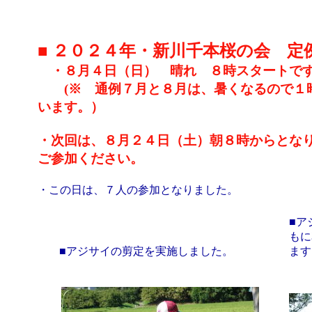
■ ２０２４年・新川千本桜の会 定
・８月４日（日） 晴れ ８時スタートです
(※ 通例７月と８月は、暑くなるので１時
います。）
・次回は、８月２４日（土）朝８時からとな
ご参加ください。
・この日は、７人の参加となりました。
■ア
もに
■アジサイの剪定を実施しました。
ます