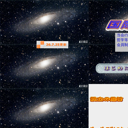
当会の
哲学等
会員制