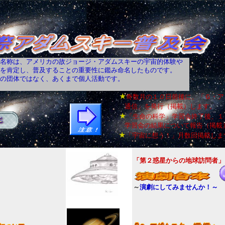
名称は、アメリカの故ジョージ・アダムスキーの宇宙的体験や
を肯定し、普及することの重要性に鑑み命名したものです。
の団体ではなく、あくまで個人活動です。
★
奇数月の１０日前後に、「Ｇ・ア
通信」を発行（掲載）します。
★
「生命の科学」学習会終了後、１
学習会の結果について報告（掲載
★
「宇宙に想う！」
月数回掲載しま
「第２惑星からの地球訪問者」
～
演劇にしてみませんか！～