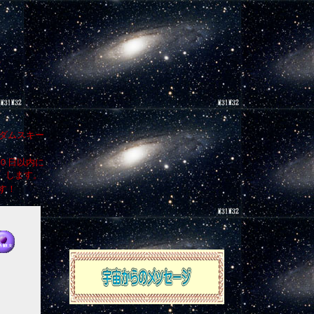
ダムスキー
０日以内に
）します。
す！