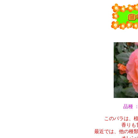
品種 
このバラは、
香りも
最近では、他の種
オレン