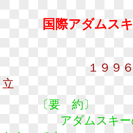
国際アダムスキ
１９９
立
〔要 約〕
アダムスキーの教