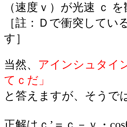
（速度
ｖ
）が光速
ｃ
を
［註：
Ｄ
で衝突してい
す］
当然、
アインシュタイ
て
ｃ
だ」
と答えますが、そうで
正解は
ｃ’＝ｃ－ｖ・cos