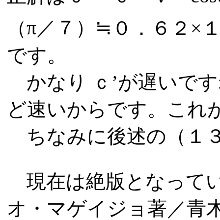
（
π
／７）
≒
０．６２×
です。
かなり
ｃ’が
遅いです
ど速いからです。これ
ちなみに後述の（１３
現在は絶版となってい
オ・マゲイジョ著／青木薫