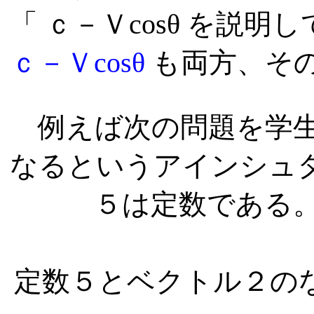
「
ｃ－Ｖcosθ を説明
ｃ－Ｖcosθ
も両方、その
例えば次の問題を学生
なるというアインシュタ
５
は定数である
定数
５
とベクトル
２
の