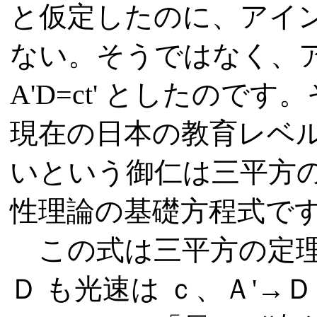
と仮定したのに、アイ
ない。そうではなく、
A'D=ct'
としたのです。
現在の日本の教育レベ
いという御仁は三平方
性理論の基礎方程式で
この式は三平方の定理
Ｄ も光速は
ｃ
、
Ａ'
→Ｄ