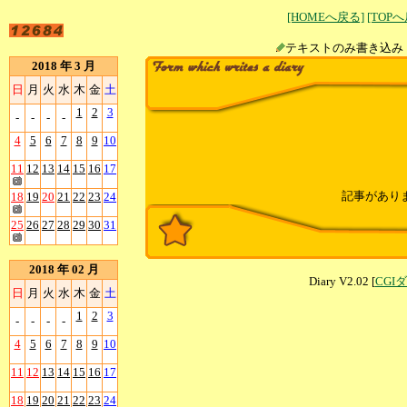
[HOMEへ戻る]
[TOP
テキストのみ書
2018 年 3 月
日
月
火
水
木
金
土
1
2
3
-
-
-
-
4
5
6
7
8
9
10
11
12
13
14
15
16
17
記事があり
18
19
20
21
22
23
24
25
26
27
28
29
30
31
2018 年 02 月
Diary V2.02 [
CGI
日
月
火
水
木
金
土
1
2
3
-
-
-
-
4
5
6
7
8
9
10
11
12
13
14
15
16
17
18
19
20
21
22
23
24