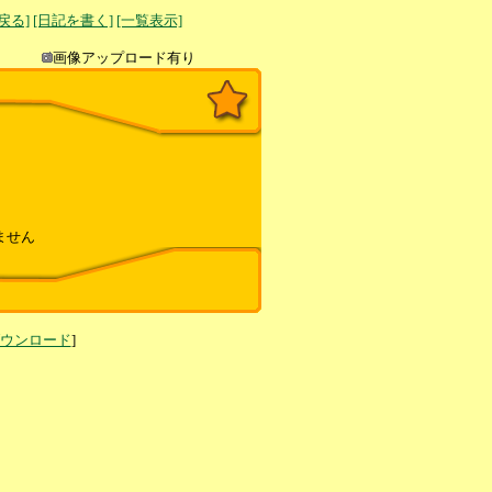
へ戻る]
[日記を書く]
[一覧表示]
き込み
画像アップロード有り
ません
ダウンロード
]