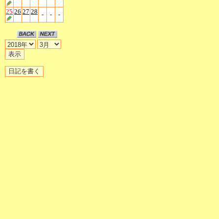
25
26
27
28
-
-
-