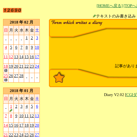
[HOMEへ戻る]
[TOP
テキストのみ書
2018 年 02 月
日
月
火
水
木
金
土
1
2
3
-
-
-
-
4
5
6
7
8
9
10
11
12
13
14
15
16
17
記事があり
18
19
20
21
22
23
24
25
26
27
28
-
-
-
2018 年 01 月
Diary V2.02 [
CGI
日
月
火
水
木
金
土
1
2
3
4
5
6
-
7
8
9
10
11
12
13
14
15
16
17
18
19
20
21
22
23
24
25
26
27