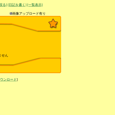
へ戻る]
[日記を書く]
[一覧表示]
き込み
画像アップロード有り
ません
ダウンロード
]