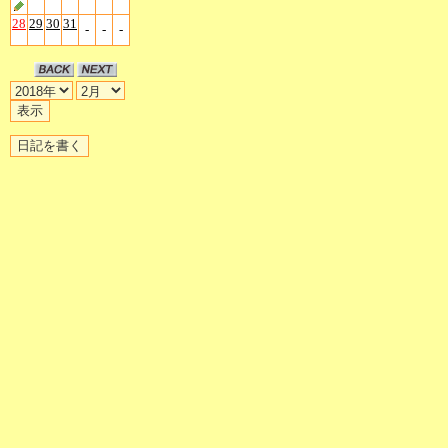
28
29
30
31
-
-
-