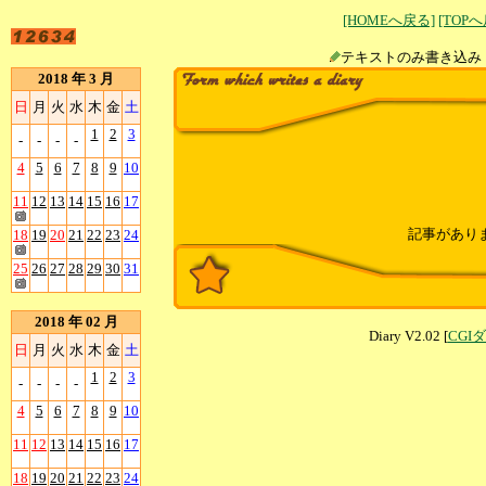
[HOMEへ戻る]
[TOP
テキストのみ書
2018 年 3 月
日
月
火
水
木
金
土
1
2
3
-
-
-
-
4
5
6
7
8
9
10
11
12
13
14
15
16
17
記事があり
18
19
20
21
22
23
24
25
26
27
28
29
30
31
2018 年 02 月
Diary V2.02 [
CGI
日
月
火
水
木
金
土
1
2
3
-
-
-
-
4
5
6
7
8
9
10
11
12
13
14
15
16
17
18
19
20
21
22
23
24