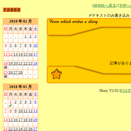
[HOMEへ戻る]
[TOP
テキストのみ書
2018 年 02 月
日
月
火
水
木
金
土
1
2
3
-
-
-
-
4
5
6
7
8
9
10
11
12
13
14
15
16
17
記事があり
18
19
20
21
22
23
24
25
26
27
28
-
-
-
2018 年 01 月
Diary V2.02 [
CGI
日
月
火
水
木
金
土
1
2
3
4
5
6
-
7
8
9
10
11
12
13
14
15
16
17
18
19
20
21
22
23
24
25
26
27