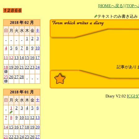
[HOMEへ戻る]
[TOP
テキストのみ書
2018 年 02 月
日
月
火
水
木
金
土
1
2
3
-
-
-
-
4
5
6
7
8
9
10
11
12
13
14
15
16
17
記事があり
18
19
20
21
22
23
24
25
26
27
28
-
-
-
2018 年 01 月
Diary V2.02 [
CGI
日
月
火
水
木
金
土
1
2
3
4
5
6
-
7
8
9
10
11
12
13
14
15
16
17
18
19
20
21
22
23
24
25
26
27