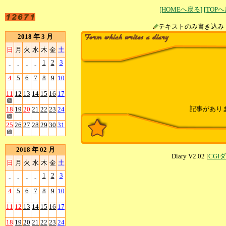
[HOMEへ戻る]
[TOP
テキストのみ書
2018 年 3 月
日
月
火
水
木
金
土
1
2
3
-
-
-
-
4
5
6
7
8
9
10
11
12
13
14
15
16
17
記事があり
18
19
20
21
22
23
24
25
26
27
28
29
30
31
2018 年 02 月
Diary V2.02 [
CGI
日
月
火
水
木
金
土
1
2
3
-
-
-
-
4
5
6
7
8
9
10
11
12
13
14
15
16
17
18
19
20
21
22
23
24