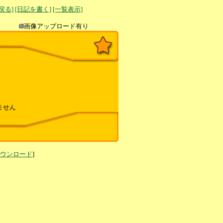
へ戻る]
[日記を書く]
[一覧表示]
き込み
画像アップロード有り
ません
ダウンロード
]