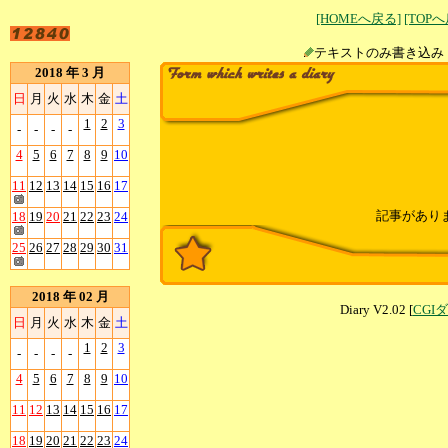
[HOMEへ戻る]
[TOP
テキストのみ書
2018 年 3 月
日
月
火
水
木
金
土
1
2
3
-
-
-
-
4
5
6
7
8
9
10
11
12
13
14
15
16
17
記事があり
18
19
20
21
22
23
24
25
26
27
28
29
30
31
2018 年 02 月
Diary V2.02 [
CGI
日
月
火
水
木
金
土
1
2
3
-
-
-
-
4
5
6
7
8
9
10
11
12
13
14
15
16
17
18
19
20
21
22
23
24