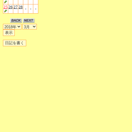
25
26
27
28
-
-
-