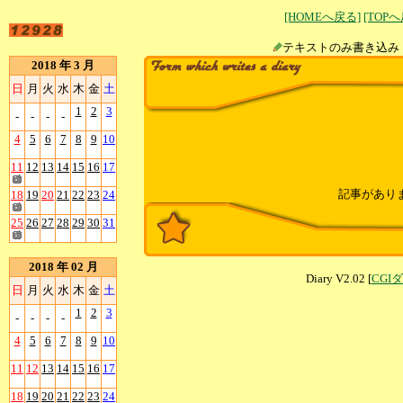
[HOMEへ戻る]
[TOP
テキストのみ書
2018 年 3 月
日
月
火
水
木
金
土
1
2
3
-
-
-
-
4
5
6
7
8
9
10
11
12
13
14
15
16
17
記事があり
18
19
20
21
22
23
24
25
26
27
28
29
30
31
2018 年 02 月
Diary V2.02 [
CGI
日
月
火
水
木
金
土
1
2
3
-
-
-
-
4
5
6
7
8
9
10
11
12
13
14
15
16
17
18
19
20
21
22
23
24