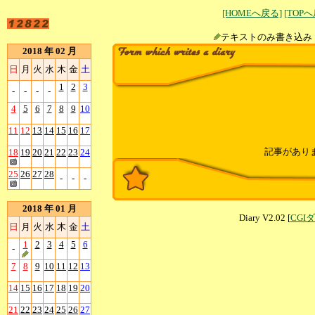
[HOMEへ戻る]
[TOP
テキストのみ書
2018 年 02 月
日
月
火
水
木
金
土
1
2
3
-
-
-
-
4
5
6
7
8
9
10
11
12
13
14
15
16
17
記事があり
18
19
20
21
22
23
24
25
26
27
28
-
-
-
2018 年 01 月
Diary V2.02 [
CGI
日
月
火
水
木
金
土
1
2
3
4
5
6
-
7
8
9
10
11
12
13
14
15
16
17
18
19
20
21
22
23
24
25
26
27