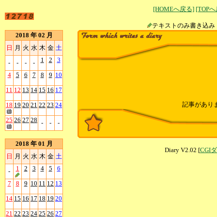
[HOMEへ戻る]
[TOP
テキストのみ書
2018 年 02 月
日
月
火
水
木
金
土
1
2
3
-
-
-
-
4
5
6
7
8
9
10
11
12
13
14
15
16
17
記事があり
18
19
20
21
22
23
24
25
26
27
28
-
-
-
2018 年 01 月
Diary V2.02 [
CGI
日
月
火
水
木
金
土
1
2
3
4
5
6
-
7
8
9
10
11
12
13
14
15
16
17
18
19
20
21
22
23
24
25
26
27