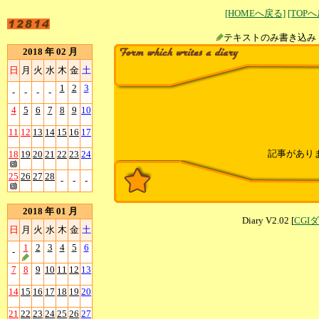
[HOMEへ戻る]
[TOP
テキストのみ書
2018 年 02 月
日
月
火
水
木
金
土
1
2
3
-
-
-
-
4
5
6
7
8
9
10
11
12
13
14
15
16
17
記事があり
18
19
20
21
22
23
24
25
26
27
28
-
-
-
2018 年 01 月
Diary V2.02 [
CGI
日
月
火
水
木
金
土
1
2
3
4
5
6
-
7
8
9
10
11
12
13
14
15
16
17
18
19
20
21
22
23
24
25
26
27