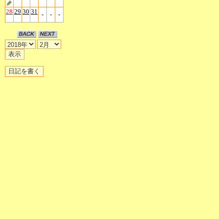
28
29
30
31
-
-
-