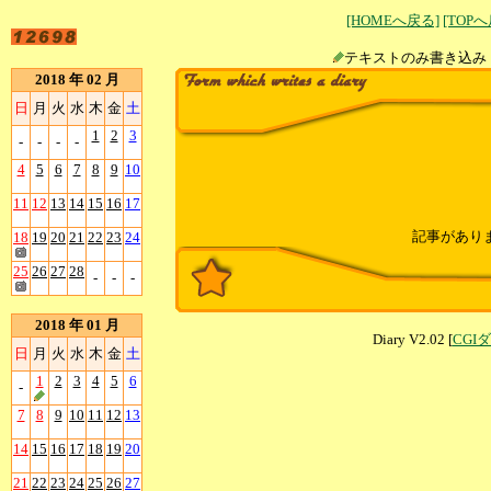
[HOMEへ戻る]
[TOP
テキストのみ書
2018 年 02 月
日
月
火
水
木
金
土
1
2
3
-
-
-
-
4
5
6
7
8
9
10
11
12
13
14
15
16
17
記事があり
18
19
20
21
22
23
24
25
26
27
28
-
-
-
2018 年 01 月
Diary V2.02 [
CGI
日
月
火
水
木
金
土
1
2
3
4
5
6
-
7
8
9
10
11
12
13
14
15
16
17
18
19
20
21
22
23
24
25
26
27