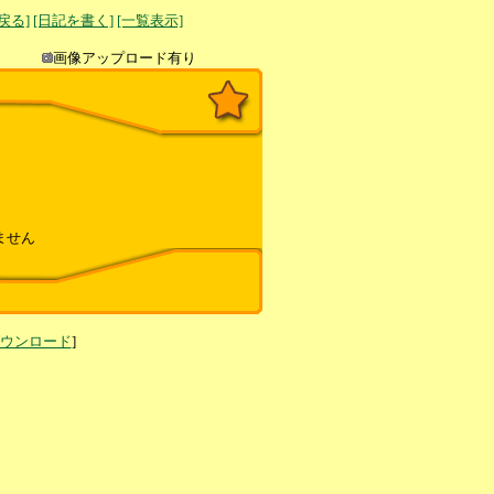
へ戻る]
[日記を書く]
[一覧表示]
き込み
画像アップロード有り
ません
ダウンロード
]