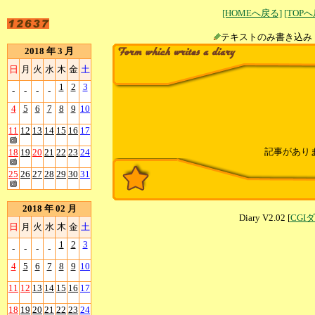
[HOMEへ戻る]
[TOP
テキストのみ書
2018 年 3 月
日
月
火
水
木
金
土
1
2
3
-
-
-
-
4
5
6
7
8
9
10
11
12
13
14
15
16
17
記事があり
18
19
20
21
22
23
24
25
26
27
28
29
30
31
2018 年 02 月
Diary V2.02 [
CGI
日
月
火
水
木
金
土
1
2
3
-
-
-
-
4
5
6
7
8
9
10
11
12
13
14
15
16
17
18
19
20
21
22
23
24