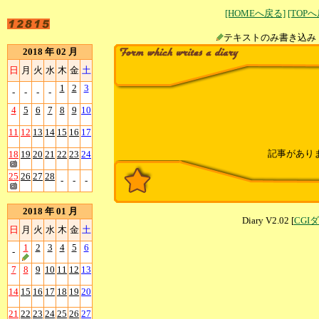
[HOMEへ戻る]
[TOP
テキストのみ書
2018 年 02 月
日
月
火
水
木
金
土
1
2
3
-
-
-
-
4
5
6
7
8
9
10
11
12
13
14
15
16
17
記事があり
18
19
20
21
22
23
24
25
26
27
28
-
-
-
2018 年 01 月
Diary V2.02 [
CGI
日
月
火
水
木
金
土
1
2
3
4
5
6
-
7
8
9
10
11
12
13
14
15
16
17
18
19
20
21
22
23
24
25
26
27