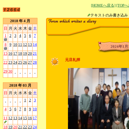
[HOMEへ戻る]
[TOP
テキストのみ書
2018 年 4 月
日
月
火
水
木
金
土
1
2
3
4
5
6
7
8
9
10
11
12
13
14
2024年1月
15
16
17
18
19
20
21
元旦礼拝
22
23
24
25
26
27
28
29
30
-
-
-
-
-
2018 年 03 月
日
月
火
水
木
金
土
1
2
3
-
-
-
-
4
5
6
7
8
9
10
11
12
13
14
15
16
17
18
19
20
21
22
23
24