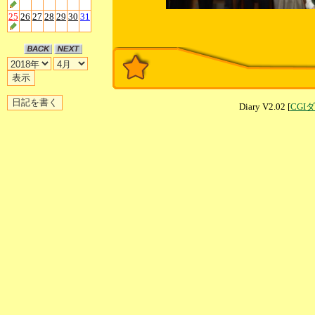
25
26
27
28
29
30
31
Diary V2.02 [
CGI