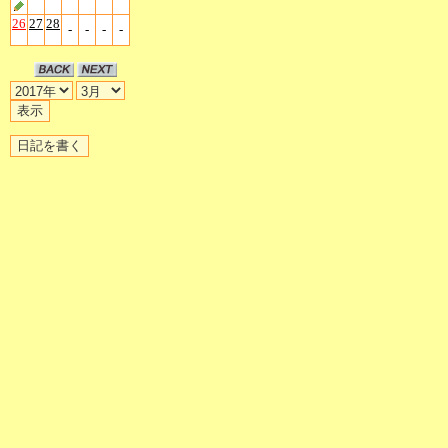
26
27
28
-
-
-
-