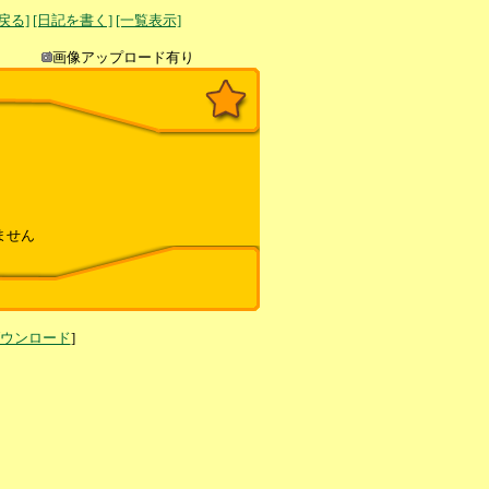
へ戻る]
[日記を書く]
[一覧表示]
き込み
画像アップロード有り
ません
ダウンロード
]