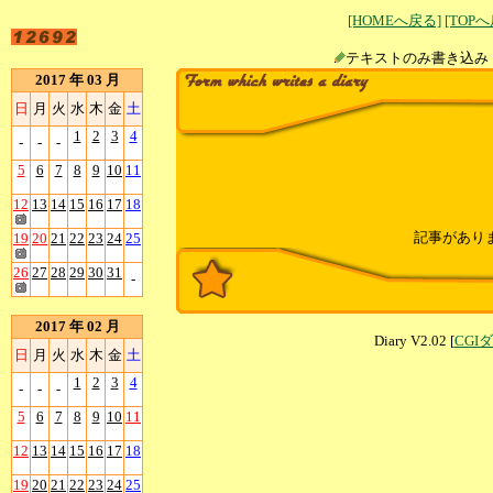
[HOMEへ戻る]
[TOP
テキストのみ書
2017 年 03 月
日
月
火
水
木
金
土
1
2
3
4
-
-
-
5
6
7
8
9
10
11
12
13
14
15
16
17
18
記事があり
19
20
21
22
23
24
25
26
27
28
29
30
31
-
2017 年 02 月
Diary V2.02 [
CGI
日
月
火
水
木
金
土
1
2
3
4
-
-
-
5
6
7
8
9
10
11
12
13
14
15
16
17
18
19
20
21
22
23
24
25