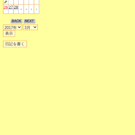
26
27
28
-
-
-
-