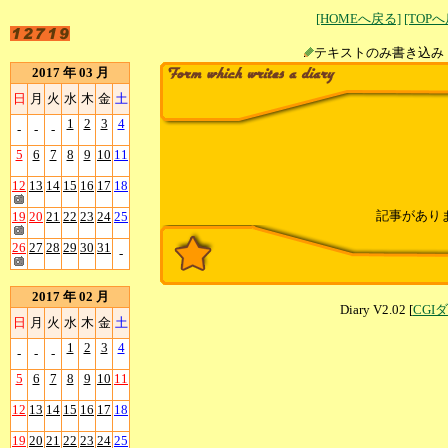
[HOMEへ戻る]
[TOP
テキストのみ書
2017 年 03 月
日
月
火
水
木
金
土
1
2
3
4
-
-
-
5
6
7
8
9
10
11
12
13
14
15
16
17
18
記事があり
19
20
21
22
23
24
25
26
27
28
29
30
31
-
2017 年 02 月
Diary V2.02 [
CGI
日
月
火
水
木
金
土
1
2
3
4
-
-
-
5
6
7
8
9
10
11
12
13
14
15
16
17
18
19
20
21
22
23
24
25