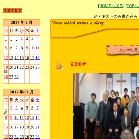
[HOMEへ戻る]
[TOP
テキストのみ書
2017 年 2 月
日
月
火
水
木
金
土
1
2
3
4
-
-
-
5
6
7
8
9
10
11
2024年1月
12
13
14
15
16
17
18
元旦礼拝
19
20
21
22
23
24
25
26
27
28
-
-
-
-
2017 年 01 月
日
月
火
水
木
金
土
1
2
3
4
5
6
7
8
9
10
11
12
13
14
15
16
17
18
19
20
21
22
23
24
25
26
27
28