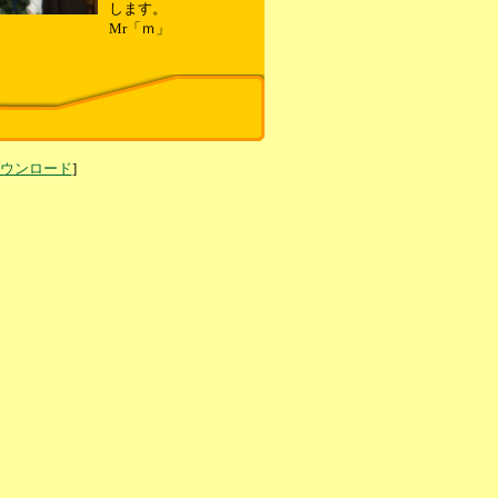
します。
Mr「ｍ」
ダウンロード
]