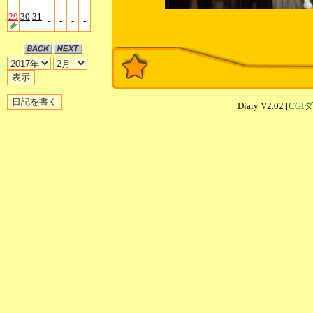
29
30
31
-
-
-
-
Diary V2.02 [
CGI