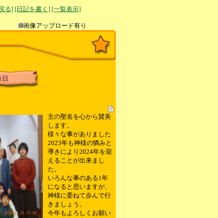
へ戻る]
[日記を書く]
[一覧表示]
き込み
画像アップロード有り
1日
主の聖名を心から賛美
します。
様々な事がありました
2023年も神様の憐みと
導きにより2024年を迎
えることが出来まし
た。
いろんな事のある1年
になると思いますが、
神様に委ねて歩んで行
きましょう。
今年もよろしくお願い