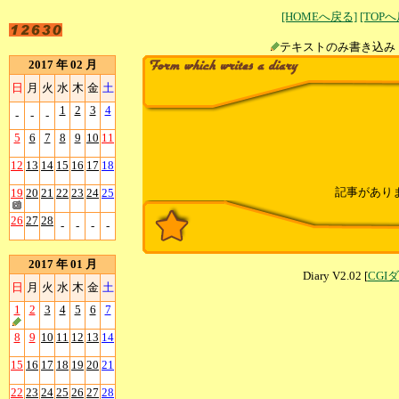
[HOMEへ戻る]
[TOP
テキストのみ書
2017 年 02 月
日
月
火
水
木
金
土
1
2
3
4
-
-
-
5
6
7
8
9
10
11
12
13
14
15
16
17
18
記事があり
19
20
21
22
23
24
25
26
27
28
-
-
-
-
2017 年 01 月
Diary V2.02 [
CGI
日
月
火
水
木
金
土
1
2
3
4
5
6
7
8
9
10
11
12
13
14
15
16
17
18
19
20
21
22
23
24
25
26
27
28