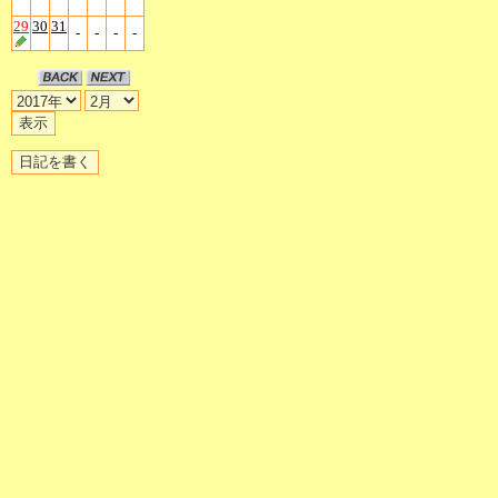
29
30
31
-
-
-
-