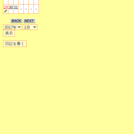
29
30
31
-
-
-
-