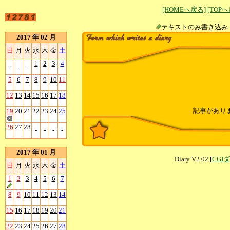
[HOMEへ戻る]
[TOP
テキストのみ書
2017 年 02 月
日
月
火
水
木
金
土
1
2
3
4
-
-
-
5
6
7
8
9
10
11
12
13
14
15
16
17
18
記事があり
19
20
21
22
23
24
25
26
27
28
-
-
-
-
2017 年 01 月
Diary V2.02 [
CGI
日
月
火
水
木
金
土
1
2
3
4
5
6
7
8
9
10
11
12
13
14
15
16
17
18
19
20
21
22
23
24
25
26
27
28