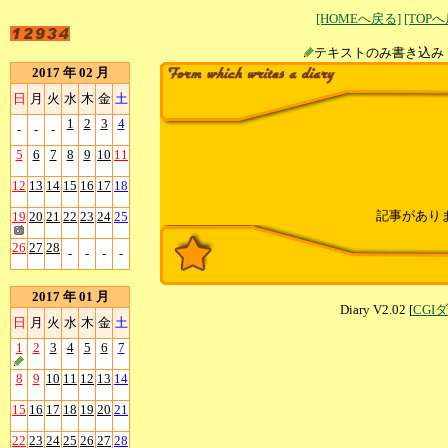
[HOMEへ戻る]
[TOP
テキストのみ書
2017 年 02 月
日
月
火
水
木
金
土
1
2
3
4
-
-
-
5
6
7
8
9
10
11
12
13
14
15
16
17
18
記事があり
19
20
21
22
23
24
25
26
27
28
-
-
-
-
2017 年 01 月
Diary V2.02 [
CGI
日
月
火
水
木
金
土
1
2
3
4
5
6
7
8
9
10
11
12
13
14
15
16
17
18
19
20
21
22
23
24
25
26
27
28