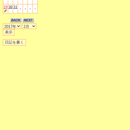
29
30
31
-
-
-
-