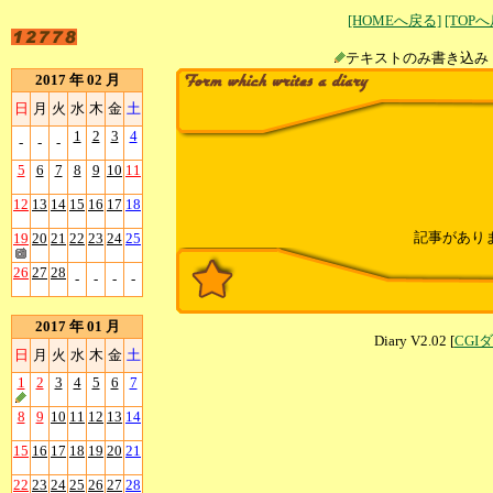
[HOMEへ戻る]
[TOP
テキストのみ書
2017 年 02 月
日
月
火
水
木
金
土
1
2
3
4
-
-
-
5
6
7
8
9
10
11
12
13
14
15
16
17
18
記事があり
19
20
21
22
23
24
25
26
27
28
-
-
-
-
2017 年 01 月
Diary V2.02 [
CGI
日
月
火
水
木
金
土
1
2
3
4
5
6
7
8
9
10
11
12
13
14
15
16
17
18
19
20
21
22
23
24
25
26
27
28