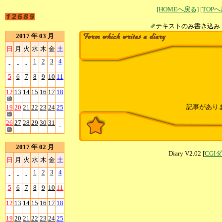
[HOMEへ戻る]
[TOP
テキストのみ書
2017 年 03 月
日
月
火
水
木
金
土
1
2
3
4
-
-
-
5
6
7
8
9
10
11
12
13
14
15
16
17
18
記事があり
19
20
21
22
23
24
25
26
27
28
29
30
31
-
2017 年 02 月
Diary V2.02 [
CGI
日
月
火
水
木
金
土
1
2
3
4
-
-
-
5
6
7
8
9
10
11
12
13
14
15
16
17
18
19
20
21
22
23
24
25