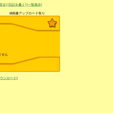
へ戻る]
[日記を書く]
[一覧表示]
き込み
画像アップロード有り
ません
ダウンロード
]