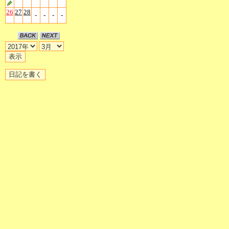
26
27
28
-
-
-
-