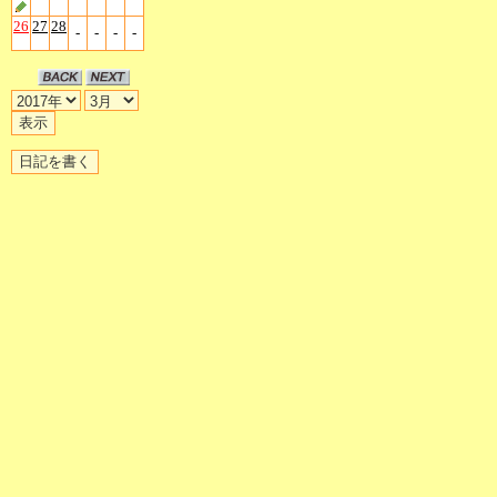
26
27
28
-
-
-
-