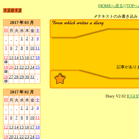
[HOMEへ戻る]
[TOP
テキストのみ書
2017 年 03 月
日
月
火
水
木
金
土
1
2
3
4
-
-
-
5
6
7
8
9
10
11
12
13
14
15
16
17
18
記事があり
19
20
21
22
23
24
25
26
27
28
29
30
31
-
2017 年 02 月
Diary V2.02 [
CGI
日
月
火
水
木
金
土
1
2
3
4
-
-
-
5
6
7
8
9
10
11
12
13
14
15
16
17
18
19
20
21
22
23
24
25