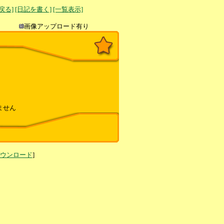
へ戻る]
[日記を書く]
[一覧表示]
き込み
画像アップロード有り
ません
ダウンロード
]