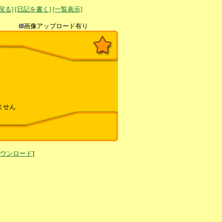
へ戻る]
[日記を書く]
[一覧表示]
き込み
画像アップロード有り
ません
ダウンロード
]