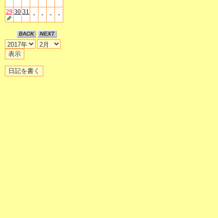
29
30
31
-
-
-
-