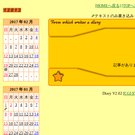
[HOMEへ戻る]
[TOP
テキストのみ書
2017 年 02 月
日
月
火
水
木
金
土
1
2
3
4
-
-
-
5
6
7
8
9
10
11
12
13
14
15
16
17
18
記事があり
19
20
21
22
23
24
25
26
27
28
-
-
-
-
2017 年 01 月
Diary V2.02 [
CGI
日
月
火
水
木
金
土
1
2
3
4
5
6
7
8
9
10
11
12
13
14
15
16
17
18
19
20
21
22
23
24
25
26
27
28