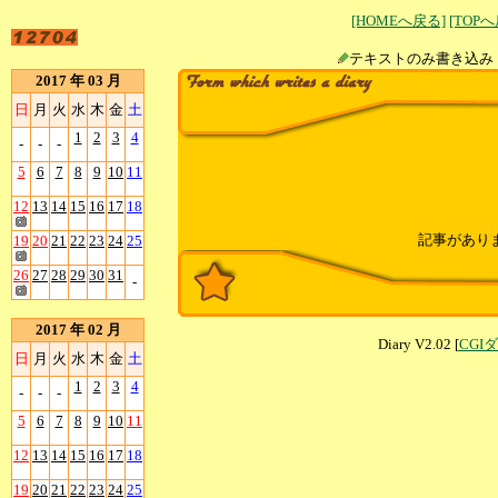
[HOMEへ戻る]
[TOP
テキストのみ書
2017 年 03 月
日
月
火
水
木
金
土
1
2
3
4
-
-
-
5
6
7
8
9
10
11
12
13
14
15
16
17
18
記事があり
19
20
21
22
23
24
25
26
27
28
29
30
31
-
2017 年 02 月
Diary V2.02 [
CGI
日
月
火
水
木
金
土
1
2
3
4
-
-
-
5
6
7
8
9
10
11
12
13
14
15
16
17
18
19
20
21
22
23
24
25