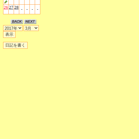
26
27
28
-
-
-
-