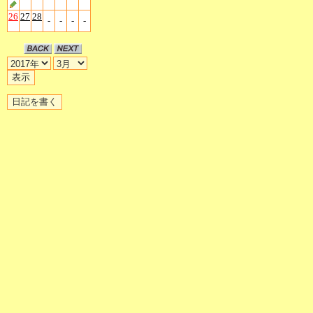
26
27
28
-
-
-
-