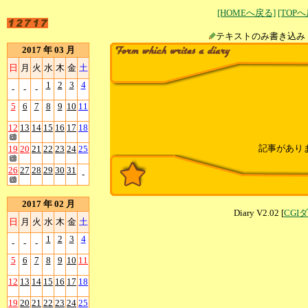
[HOMEへ戻る]
[TOP
テキストのみ書
2017 年 03 月
日
月
火
水
木
金
土
1
2
3
4
-
-
-
5
6
7
8
9
10
11
12
13
14
15
16
17
18
記事があり
19
20
21
22
23
24
25
26
27
28
29
30
31
-
2017 年 02 月
Diary V2.02 [
CGI
日
月
火
水
木
金
土
1
2
3
4
-
-
-
5
6
7
8
9
10
11
12
13
14
15
16
17
18
19
20
21
22
23
24
25