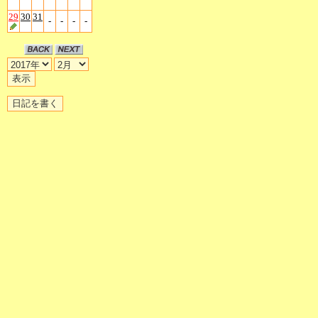
29
30
31
-
-
-
-