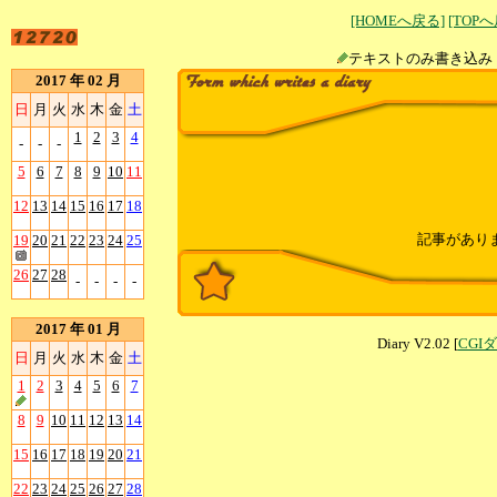
[HOMEへ戻る]
[TOP
テキストのみ書
2017 年 02 月
日
月
火
水
木
金
土
1
2
3
4
-
-
-
5
6
7
8
9
10
11
12
13
14
15
16
17
18
記事があり
19
20
21
22
23
24
25
26
27
28
-
-
-
-
2017 年 01 月
Diary V2.02 [
CGI
日
月
火
水
木
金
土
1
2
3
4
5
6
7
8
9
10
11
12
13
14
15
16
17
18
19
20
21
22
23
24
25
26
27
28