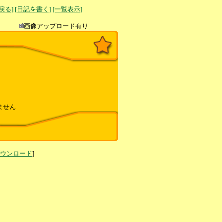
へ戻る]
[日記を書く]
[一覧表示]
き込み
画像アップロード有り
ません
ダウンロード
]