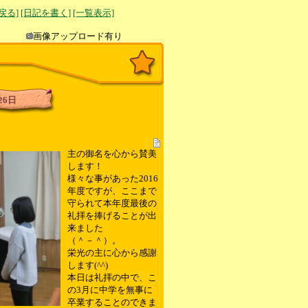
へ戻る]
[日記を書く]
[一覧表示]
き込み
画像アップロード有り
26日
主の御名を心から賛美
します！
様々な事があった2016
年度ですが、ここまで
守られて本年度最後の
礼拝を捧げることが出
来ました
（＾－＾）。
栄光の主に心から感謝
します(^^)
本日は礼拝の中で、こ
の3月に中学を無事に
卒業することのできま