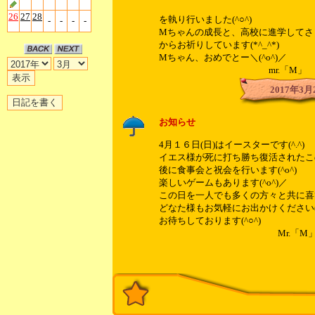
26
27
28
を執り行いました(^○^)
-
-
-
-
Mちゃんの成長と、高校に進学してさ
からお祈りしています(*^_^*)
Mちゃん、おめでとー＼(^o^)／
mr.「M」
2017年3月
お知らせ
4月１６日(日)はイースターです(^.^)
イエス様が死に打ち勝ち復活されたこ
後に食事会と祝会を行います(^o^)
楽しいゲームもあります(^o^)／
この日を一人でも多くの方々と共に喜び
どなた様もお気軽にお出かけください(*
お待ちしております(^○^)
Mr.「M