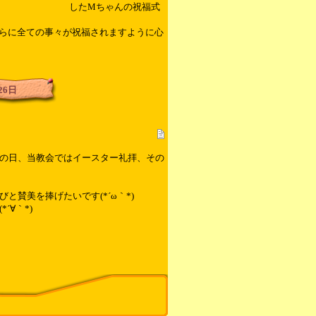
したMちゃんの祝福式
らに全ての事々が祝福されますように心
26日
の日、当教会ではイースター礼拝、その
と賛美を捧げたいです(*´ω｀*)
´∀｀*)
」