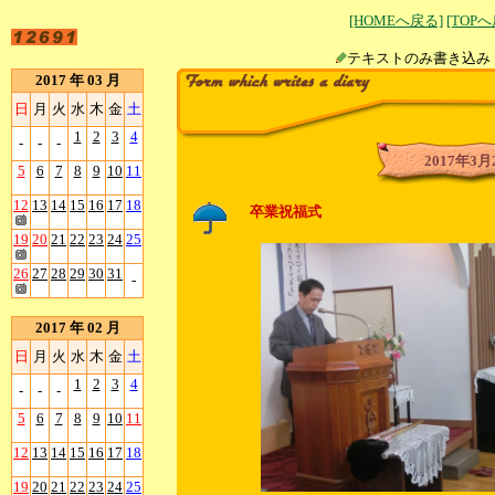
[HOMEへ戻る]
[TOP
テキストのみ書
2017 年 03 月
日
月
火
水
木
金
土
1
2
3
4
-
-
-
2017年3月
5
6
7
8
9
10
11
12
13
14
15
16
17
18
卒業祝福式
19
20
21
22
23
24
25
26
27
28
29
30
31
-
2017 年 02 月
日
月
火
水
木
金
土
1
2
3
4
-
-
-
5
6
7
8
9
10
11
12
13
14
15
16
17
18
19
20
21
22
23
24
25