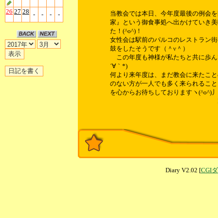
26
27
28
当教会では本日、今年度最後の例会を
-
-
-
-
家』という御食事処へ出かけていき美
た！(^o^)！
女性会は駅前のパルコのレストラン街
鼓をしたそうです（＾ν＾）
この年度も神様が私たちと共に歩んで
´∀｀*)
何より来年度は、まだ教会に来たこと
のない方が一人でも多く来られること
を心からお待ちしておりますヽ(^o^)丿
Mr.「
Diary V2.02 [
CGI