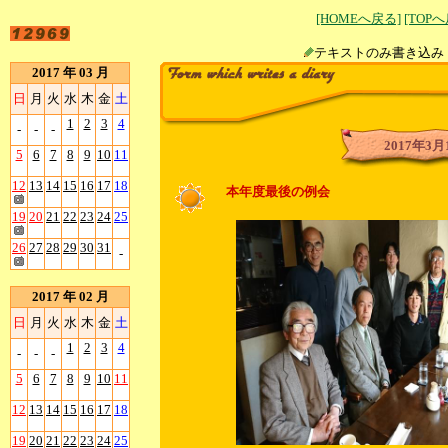
[HOMEへ戻る]
[TOP
テキストのみ書
2017 年 03 月
日
月
火
水
木
金
土
1
2
3
4
-
-
-
2017年3月
5
6
7
8
9
10
11
12
13
14
15
16
17
18
本年度最後の例会
19
20
21
22
23
24
25
26
27
28
29
30
31
-
2017 年 02 月
日
月
火
水
木
金
土
1
2
3
4
-
-
-
5
6
7
8
9
10
11
12
13
14
15
16
17
18
19
20
21
22
23
24
25