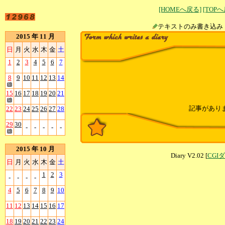
[HOMEへ戻る]
[TOP
テキストのみ書
2015 年 11 月
日
月
火
水
木
金
土
1
2
3
4
5
6
7
8
9
10
11
12
13
14
15
16
17
18
19
20
21
記事があり
22
23
24
25
26
27
28
29
30
-
-
-
-
-
2015 年 10 月
Diary V2.02 [
CGI
日
月
火
水
木
金
土
1
2
3
-
-
-
-
4
5
6
7
8
9
10
11
12
13
14
15
16
17
18
19
20
21
22
23
24