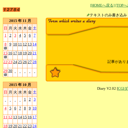
[HOMEへ戻る]
[TOP
テキストのみ書
2015 年 11 月
日
月
火
水
木
金
土
1
2
3
4
5
6
7
8
9
10
11
12
13
14
15
16
17
18
19
20
21
記事があり
22
23
24
25
26
27
28
29
30
-
-
-
-
-
2015 年 10 月
Diary V2.02 [
CGI
日
月
火
水
木
金
土
1
2
3
-
-
-
-
4
5
6
7
8
9
10
11
12
13
14
15
16
17
18
19
20
21
22
23
24