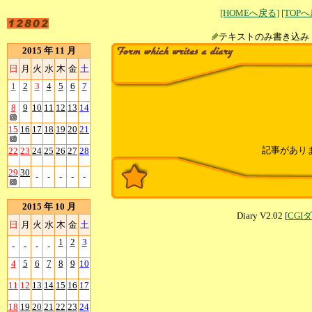
[HOMEへ戻る]
[TOP
テキストのみ書
2015 年 11 月
日
月
火
水
木
金
土
1
2
3
4
5
6
7
8
9
10
11
12
13
14
15
16
17
18
19
20
21
記事があり
22
23
24
25
26
27
28
29
30
-
-
-
-
-
2015 年 10 月
Diary V2.02 [
CGI
日
月
火
水
木
金
土
1
2
3
-
-
-
-
4
5
6
7
8
9
10
11
12
13
14
15
16
17
18
19
20
21
22
23
24