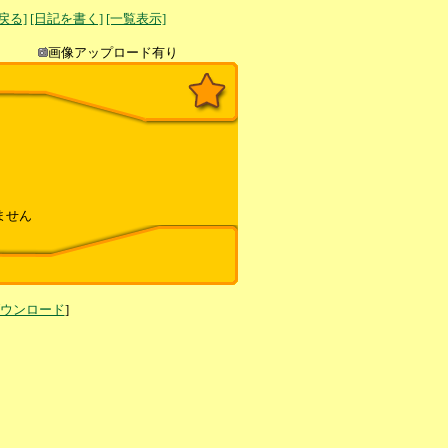
へ戻る]
[日記を書く]
[一覧表示]
き込み
画像アップロード有り
ません
ダウンロード
]