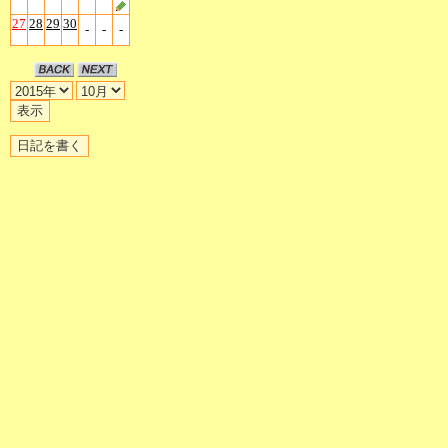
27
28
29
30
-
-
-