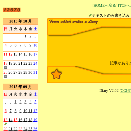
[HOMEへ戻る]
[TOP
テキストのみ書
2015 年 10 月
日
月
火
水
木
金
土
1
2
3
-
-
-
-
4
5
6
7
8
9
10
11
12
13
14
15
16
17
記事があり
18
19
20
21
22
23
24
25
26
27
28
29
30
31
2015 年 09 月
Diary V2.02 [
CGI
日
月
火
水
木
金
土
1
2
3
4
5
-
-
6
7
8
9
10
11
12
13
14
15
16
17
18
19
20
21
22
23
24
25
26