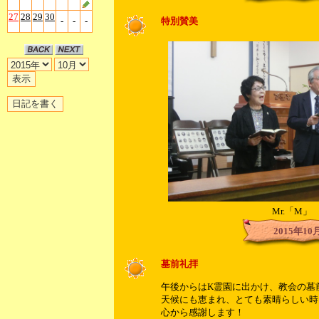
27
28
29
30
-
-
-
特別賛美
Mr.「M」
2015年10
墓前礼拝
午後からはK霊園に出かけ、教会の墓
天候にも恵まれ、とても素晴らしい時
心から感謝します！