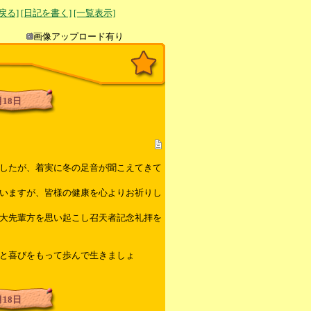
へ戻る]
[日記を書く]
[一覧表示]
き込み
画像アップロード有り
月18日
したが、着実に冬の足音が聞こえてきて
いますが、皆様の健康を心よりお祈りし
大先輩方を思い起こし召天者記念礼拝を
と喜びをもって歩んで生きましょ
月18日