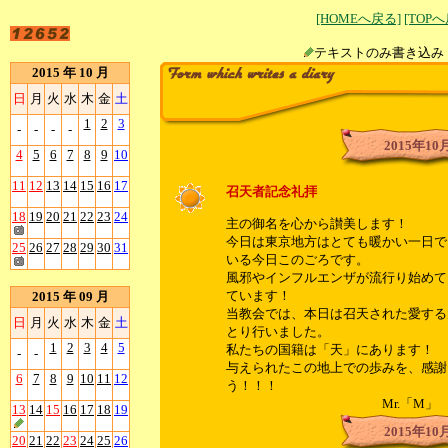
[HOMEへ戻る]
[TOP
テキストのみ書
2015 年 10 月
日
月
火
水
木
金
土
1
2
3
-
-
-
-
2015年10
4
5
6
7
8
9
10
11
12
13
14
15
16
17
召天者記念礼拝
18
19
20
21
22
23
24
主の御名を心から讃美します！
今日は東京地方はとても暖かい一日で
25
26
27
28
29
30
31
いる今日このごろです。
風邪やインフルエンザが流行り始めて
ています！
2015 年 09 月
当教会では、本日は召天された愛する
日
月
火
水
木
金
土
とり行いました。
1
2
3
4
5
私たちの国籍は「天」にあります！
-
-
与えられたこの地上での歩みを、感謝
6
7
8
9
10
11
12
う！！！
Mr.「M」
13
14
15
16
17
18
19
2015年10
20
21
22
23
24
25
26