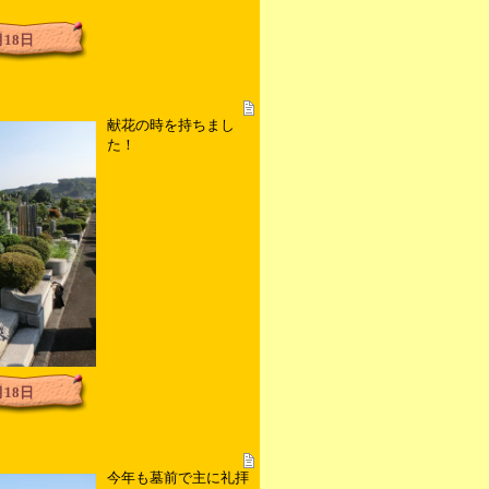
月18日
献花の時を持ちまし
た！
月18日
今年も墓前で主に礼拝