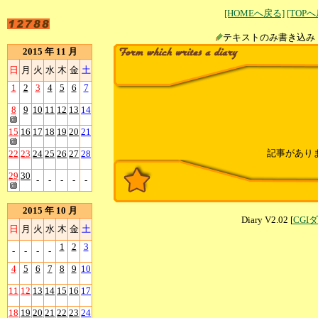
[HOMEへ戻る]
[TOP
テキストのみ書
2015 年 11 月
日
月
火
水
木
金
土
1
2
3
4
5
6
7
8
9
10
11
12
13
14
15
16
17
18
19
20
21
記事があり
22
23
24
25
26
27
28
29
30
-
-
-
-
-
2015 年 10 月
Diary V2.02 [
CGI
日
月
火
水
木
金
土
1
2
3
-
-
-
-
4
5
6
7
8
9
10
11
12
13
14
15
16
17
18
19
20
21
22
23
24