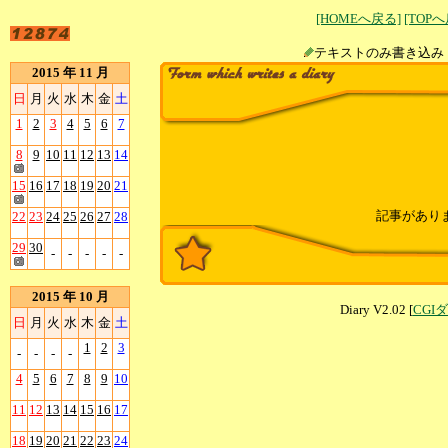
[HOMEへ戻る]
[TOP
テキストのみ書
2015 年 11 月
日
月
火
水
木
金
土
1
2
3
4
5
6
7
8
9
10
11
12
13
14
15
16
17
18
19
20
21
記事があり
22
23
24
25
26
27
28
29
30
-
-
-
-
-
2015 年 10 月
Diary V2.02 [
CGI
日
月
火
水
木
金
土
1
2
3
-
-
-
-
4
5
6
7
8
9
10
11
12
13
14
15
16
17
18
19
20
21
22
23
24