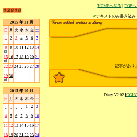
[HOMEへ戻る]
[TOP
テキストのみ書
2015 年 11 月
日
月
火
水
木
金
土
1
2
3
4
5
6
7
8
9
10
11
12
13
14
15
16
17
18
19
20
21
記事があり
22
23
24
25
26
27
28
29
30
-
-
-
-
-
2015 年 10 月
Diary V2.02 [
CGI
日
月
火
水
木
金
土
1
2
3
-
-
-
-
4
5
6
7
8
9
10
11
12
13
14
15
16
17
18
19
20
21
22
23
24