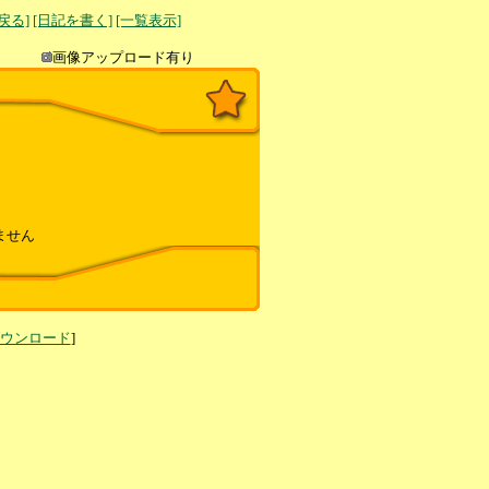
へ戻る]
[日記を書く]
[一覧表示]
き込み
画像アップロード有り
ません
ダウンロード
]