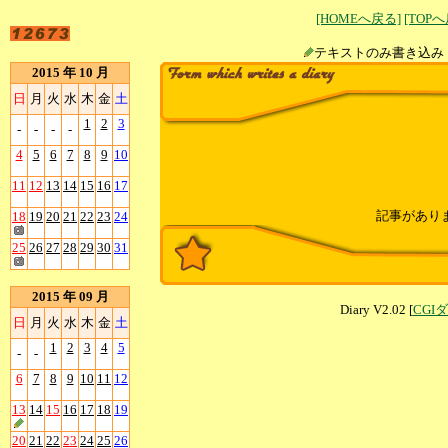
[HOMEへ戻る]
[TOP
テキストのみ書
2015 年 10 月
日
月
火
水
木
金
土
1
2
3
-
-
-
-
4
5
6
7
8
9
10
11
12
13
14
15
16
17
記事があり
18
19
20
21
22
23
24
25
26
27
28
29
30
31
2015 年 09 月
Diary V2.02 [
CGI
日
月
火
水
木
金
土
1
2
3
4
5
-
-
6
7
8
9
10
11
12
13
14
15
16
17
18
19
20
21
22
23
24
25
26