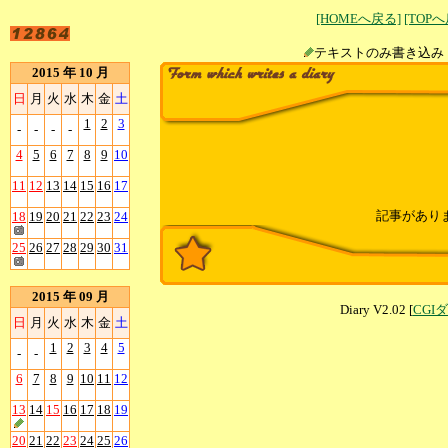
[HOMEへ戻る]
[TOP
テキストのみ書
2015 年 10 月
日
月
火
水
木
金
土
1
2
3
-
-
-
-
4
5
6
7
8
9
10
11
12
13
14
15
16
17
記事があり
18
19
20
21
22
23
24
25
26
27
28
29
30
31
2015 年 09 月
Diary V2.02 [
CGI
日
月
火
水
木
金
土
1
2
3
4
5
-
-
6
7
8
9
10
11
12
13
14
15
16
17
18
19
20
21
22
23
24
25
26