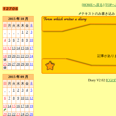
[HOMEへ戻る]
[TOP
テキストのみ書
2015 年 10 月
日
月
火
水
木
金
土
1
2
3
-
-
-
-
4
5
6
7
8
9
10
11
12
13
14
15
16
17
記事があり
18
19
20
21
22
23
24
25
26
27
28
29
30
31
2015 年 09 月
Diary V2.02 [
CGI
日
月
火
水
木
金
土
1
2
3
4
5
-
-
6
7
8
9
10
11
12
13
14
15
16
17
18
19
20
21
22
23
24
25
26