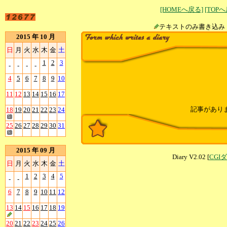
[HOMEへ戻る]
[TOP
テキストのみ書
2015 年 10 月
日
月
火
水
木
金
土
1
2
3
-
-
-
-
4
5
6
7
8
9
10
11
12
13
14
15
16
17
記事があり
18
19
20
21
22
23
24
25
26
27
28
29
30
31
2015 年 09 月
Diary V2.02 [
CGI
日
月
火
水
木
金
土
1
2
3
4
5
-
-
6
7
8
9
10
11
12
13
14
15
16
17
18
19
20
21
22
23
24
25
26