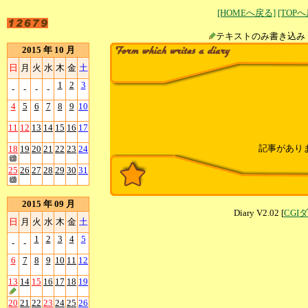
[HOMEへ戻る]
[TOP
テキストのみ書
2015 年 10 月
日
月
火
水
木
金
土
1
2
3
-
-
-
-
4
5
6
7
8
9
10
11
12
13
14
15
16
17
記事があり
18
19
20
21
22
23
24
25
26
27
28
29
30
31
2015 年 09 月
Diary V2.02 [
CGI
日
月
火
水
木
金
土
1
2
3
4
5
-
-
6
7
8
9
10
11
12
13
14
15
16
17
18
19
20
21
22
23
24
25
26