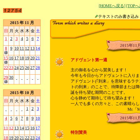
[HOMEへ戻る]
[TOP
テキストのみ書
2015 年 11 月
日
月
火
水
木
金
土
1
2
3
4
5
6
7
2015年11
8
9
10
11
12
13
14
15
16
17
18
19
20
21
アドヴェント第一週
22
23
24
25
26
27
28
主の御名を心から賛美します！
今年も今日からアドヴェントに入りま
29
30
-
-
-
-
-
アドヴェント(｢到来」を意味するラテン
トの到来」のことで、待降節または降
誕を待ち望む期間のことです。
2015 年 10 月
心を静めて期待して待ち望みます！
日
月
火
水
木
金
土
一人でも多くの方々と、この素晴らし
1
2
3
Mr.「M
-
-
-
-
2015年11
4
5
6
7
8
9
10
11
12
13
14
15
16
17
特別賛美
18
19
20
21
22
23
24