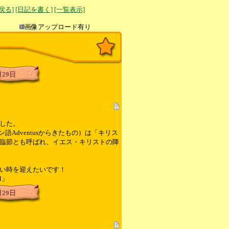
へ戻る]
[日記を書く]
[一覧表示]
き込み
画像アップロード有り
月29日
した。
語Adventusからきたもの）は「キリス
臨節とも呼ばれ、イエス・キリストの降
い時を迎えたいです！
」
月29日