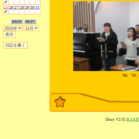
25
26
27
28
29
30
31
Mr.「M
Diary V2.02 [
CGI