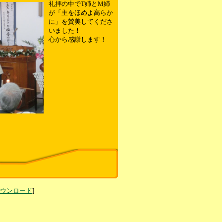
礼拝の中でT姉とM姉
が「主をほめよ高らか
に」を賛美してくださ
いました！
心から感謝します！
」
ダウンロード
]