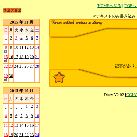
[HOMEへ戻る]
[TOP
テキストのみ書
2015 年 11 月
日
月
火
水
木
金
土
1
2
3
4
5
6
7
8
9
10
11
12
13
14
15
16
17
18
19
20
21
記事があり
22
23
24
25
26
27
28
29
30
-
-
-
-
-
2015 年 10 月
Diary V2.02 [
CGI
日
月
火
水
木
金
土
1
2
3
-
-
-
-
4
5
6
7
8
9
10
11
12
13
14
15
16
17
18
19
20
21
22
23
24